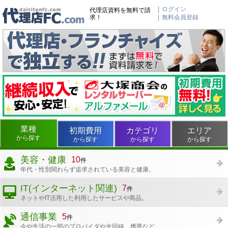
ログイン
代理店資料を無料で請
求！
無料会員登録
業種
初期費用
カテゴリ
エリア
から探す
から探す
から探す
から探す
美容・健康
10
件
年代・性別関わらず追求されている美容と健康。
IT(インターネット関連)
7
件
ネットやIT活用した利用したサービスや商品。
通信事業
5
件
今や生活の一部のプロバイダや光回線、携帯など。