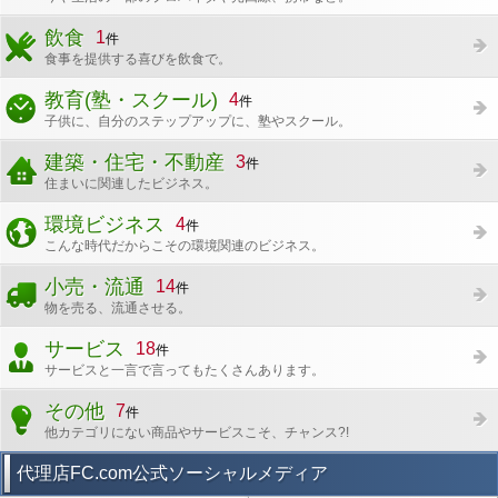
飲食
1
件
食事を提供する喜びを飲食で。
教育(塾・スクール)
4
件
子供に、自分のステップアップに、塾やスクール。
建築・住宅・不動産
3
件
住まいに関連したビジネス。
環境ビジネス
4
件
こんな時代だからこその環境関連のビジネス。
小売・流通
14
件
物を売る、流通させる。
サービス
18
件
サービスと一言で言ってもたくさんあります。
その他
7
件
他カテゴリにない商品やサービスこそ、チャンス?!
代理店FC.com公式ソーシャルメディア