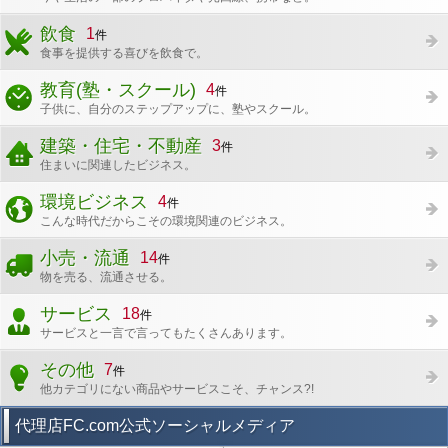
飲食
1
件
食事を提供する喜びを飲食で。
教育(塾・スクール)
4
件
子供に、自分のステップアップに、塾やスクール。
建築・住宅・不動産
3
件
住まいに関連したビジネス。
環境ビジネス
4
件
こんな時代だからこその環境関連のビジネス。
小売・流通
14
件
物を売る、流通させる。
サービス
18
件
サービスと一言で言ってもたくさんあります。
その他
7
件
他カテゴリにない商品やサービスこそ、チャンス?!
代理店FC.com公式ソーシャルメディア