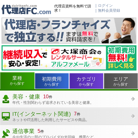
ログイン
代理店資料を無料で請
求！
無料会員登録
業種
初期費用
カテゴリ
エリア
から探す
から探す
から探す
から探す
美容・健康
10
件
年代・性別関わらず追求されている美容と健康。
IT(インターネット関連)
7
件
ネットやIT活用した利用したサービスや商品。
通信事業
5
件
今や生活の一部のプロバイダや光回線、携帯など。