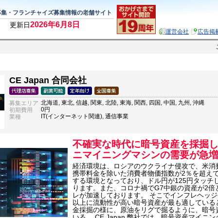
募集・フランチャイズ募集情報の老舗サイト
2026年6月8日
更新日
運営会社
広告掲
CE Japan 合同会社
北海道, 東北, 信越, 関東, 北陸, 東海, 関西, 四国, 中国, 九州, 沖縄
募集エリア
0円
初期費用
IT(インターネット関連), 通信事業
業種
不確実な時代に暗号資産を採掘
ニマイニングマシンの需要が急
経済環境は、ロシアのウクライナ侵攻で、米消費
携帯料金を除いた消費者物価指数が2％を超え
する環境となっており、ドル円が125円タッチ
ります。また、コロナ禍でG7中銀の資産が2
レが加速しております。 そこでインフレヘッ
以上に流動性が高い暗号資産が最も適している
金採掘の様に、原油をリグで掘るように、暗号
いる。 CE Japan 弊社では、暗号資産マイ