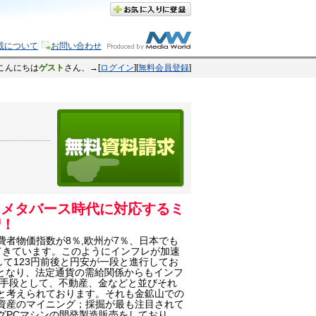
載について
お問い合わせ
こんにちは
ゲスト
さん、→[
ログイン
][
無料会員登録
]
しメタバース時代に対応するミ
増！
者物価指数が8％,欧州が7％、日本でも
てきています。このようにインフレが加速
して123円前後と円安が一段と進行してお
倍となり、法定通貨の需給関係からもインフ
ジ手段として、不動産、金などと並びそれ
と考えられております。それも金鉱山での
資産のマイニング；採掘が最も注目されて
ニングPCマシンの開発製造販売をしており、