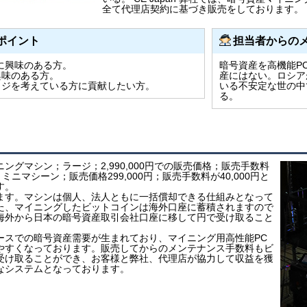
全て代理店契約に基づき販売をしております。
ポイント
担当者からの
Cに興味のある方。
暗号資産を高機能P
興味のある方。
産にはない。ロシア
ッジを考えている方に貢献したい方。
いる不安定な世の中
る。
ングマシン；ラージ；2,990,000円での販売価格；販売手数料
円、ミニマシーン；販売価格299,000円；販売手数料が40,000円と
す。
ます。マシンは個人、法人ともに一括償却できる仕組みとなって
た、マイニングしたビットコインは海外口座に蓄積されますので
海外から日本の暗号資産取引会社口座に移して円で受け取ること
ースでの暗号資産需要が生まれており、マイニング用高性能PC
やすくなっております。販売してからのメンテナンス手数料もビ
受け取ることができ、お客様と弊社、代理店が協力して収益を獲
なシステムとなっております。