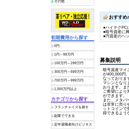
その他
おすすめ
●ハイテクP
●暗号資産に
●円資産のヘ
初期費用から探す
0円
1円～99万円
募集説明
100万円～299万円
暗号資産マイニ
300万円～699万円
が400,000
なっておりま
700万円～999万円
マシンとなり
おります。ま
1,000万円以上
ご希望により
ができます。
カテゴリから探す
また、メタバ
は非常に売り
フランチャイズを探す
ットコインで
得できるよう
副業でできる
定年退職者向けビジネス