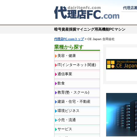
代理店
暗号資産採掘マイニング用高機能PCマシン
代理店FC.comトップ
> CE Japan 合同会社
業種から探す
美容・健康
IT(インターネット関連)
通信事業
飲食
教育(塾・スクール)
建築・住宅・不動産
環境ビジネス
小売・流通
サービス