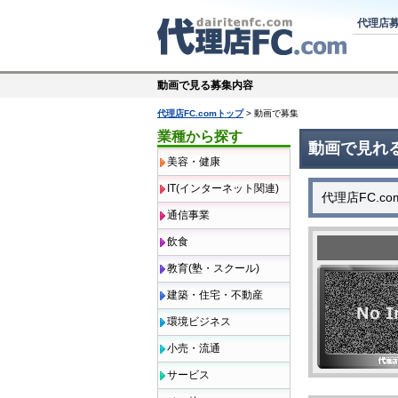
代理店
動画で見る募集内容
代理店FC.comトップ
> 動画で募集
業種から探す
動画で見れ
美容・健康
IT(インターネット関連)
代理店FC.
通信事業
飲食
教育(塾・スクール)
建築・住宅・不動産
環境ビジネス
小売・流通
サービス