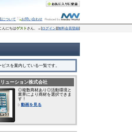
載について
お問い合わせ
こんにちは
ゲスト
さん、→[
ログイン
][
無料会員登録
]
サービスを案内している一覧です。
ソリューション株式会社
◎複数商材あり◎活動環境と
業界により商材を選択できま
す！
動画を見る